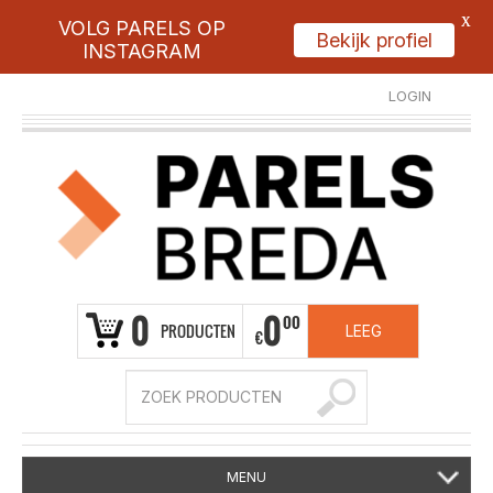
X
VOLG PARELS OP
Bekijk profiel
INSTAGRAM
LOGIN
REGISTREER
0
0
00
PRODUCTEN
LEEG
€
MENU