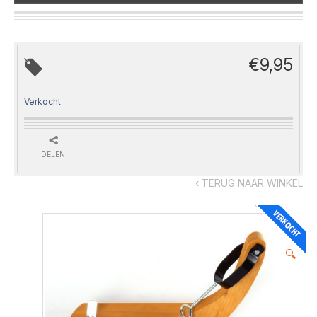
€
9,95
Verkocht
DELEN
‹ TERUG NAAR WINKEL
🔍