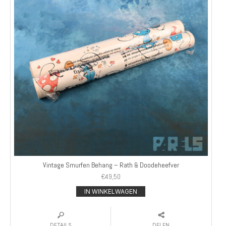
Vintage Smurfen Behang – Rath & Doodeheefver
€
49,50
IN WINKELWAGEN
DETAILS
DELEN