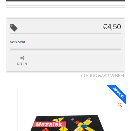
€
4,50
Verkocht
DELEN
‹ TERUG NAAR WINKEL
🔍