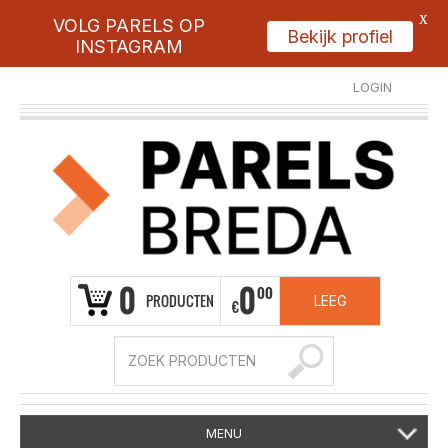
X
VOLG PARELS OP
Bekijk profiel
INSTAGRAM
LOGIN
REGISTREER
0
0
00
PRODUCTEN
LEEG
€
MENU