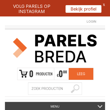
X
VOLG PARELS OP
Bekijk profiel
INSTAGRAM
LOGIN
REGISTREER
0
0
00
PRODUCTEN
LEEG
€
MENU