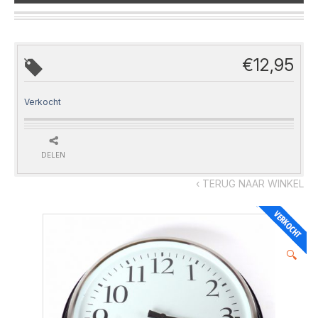
€
12,95
Verkocht
DELEN
‹ TERUG NAAR WINKEL
🔍