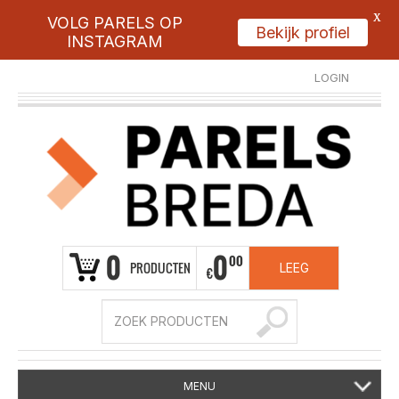
X
VOLG PARELS OP
Bekijk profiel
INSTAGRAM
LOGIN
REGISTREER
0
0
00
PRODUCTEN
LEEG
€
MENU