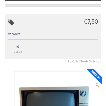
€
7,50
Verkocht
DELEN
‹ TERUG NAAR WINKEL
🔍