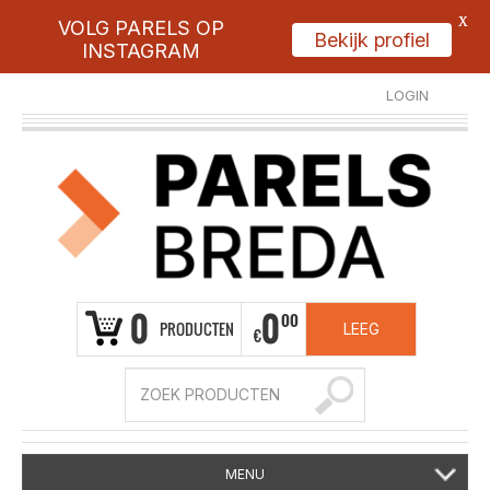
X
VOLG PARELS OP
Bekijk profiel
INSTAGRAM
LOGIN
REGISTREER
0
0
00
PRODUCTEN
LEEG
€
MENU