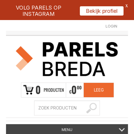
X
VOLG PARELS OP
Bekijk profiel
INSTAGRAM
LOGIN
REGISTREER
0
0
00
PRODUCTEN
LEEG
€
MENU