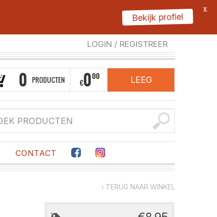
X
Bekijk profiel
LOGIN
/
REGISTREER
0
0
00
PRODUCTEN
LEEG
€
F
CONTACT
‹ TERUG NAAR WINKEL