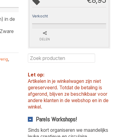
€
8,95
Verkocht
) in de
 Zware
.
DELEN
erig
,
Let op:
Artikelen in je winkelwagen zijn niet
gereserveerd. Totdat de betaling is
afgerond, blijven ze beschikbaar voor
andere klanten in de webshop en in de
winkel.
Parels Workshops!
Sinds kort organiseren we maandelijks
leuke creatieve en circulaire