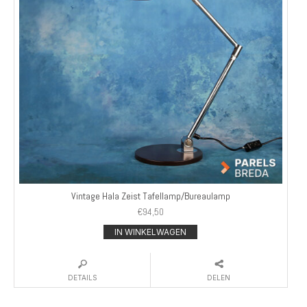
Vintage Hala Zeist Tafellamp/Bureaulamp
€
94,50
IN WINKELWAGEN
DETAILS
DELEN