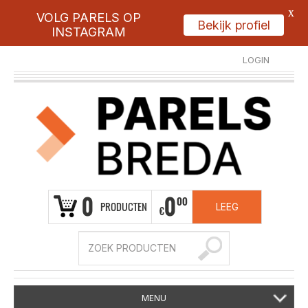
X
VOLG PARELS OP
Bekijk profiel
INSTAGRAM
LOGIN
REGISTREER
0
0
00
PRODUCTEN
LEEG
€
MENU