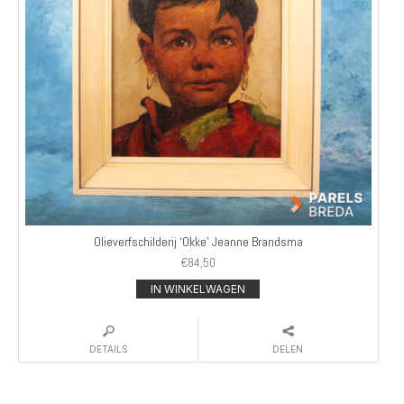
Olieverfschilderij ‘Okke’ Jeanne Brandsma
€
84,50
IN WINKELWAGEN
DETAILS
DELEN