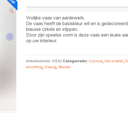
🔍
Vrolijke vaas van aardewerk.
De vaas heeft de basiskleur wit en is gedecoreer
blauwe cirkels en stippen.
Door zijn speelse vorm is deze vaas een leuke aa
op uw interieur.
Categorieën:
Curiosa
,
Decoratief
,
D
Artikelnummer:
01542
Inrichting
,
Overig
,
Wonen