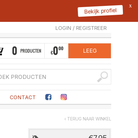
X
Bekijk profiel
LOGIN
/
REGISTREER
0
0
00
PRODUCTEN
LEEG
€
F
CONTACT
‹ TERUG NAAR WINKEL