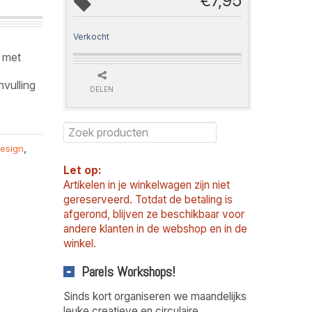
€
7,95
Verkocht
d met
nvulling
DELEN
esign
,
Let op:
Artikelen in je winkelwagen zijn niet
gereserveerd. Totdat de betaling is
afgerond, blijven ze beschikbaar voor
andere klanten in de webshop en in de
winkel.
Parels Workshops!
Sinds kort organiseren we maandelijks
leuke creatieve en circulaire