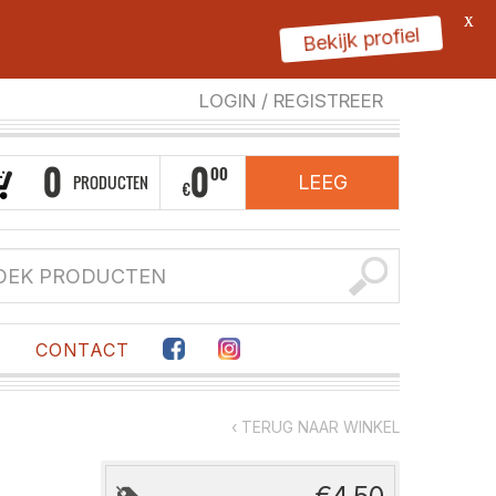
X
Bekijk profiel
LOGIN
/
REGISTREER
0
0
00
PRODUCTEN
LEEG
€
F
CONTACT
‹ TERUG NAAR WINKEL