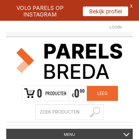
X
VOLG PARELS OP
Bekijk profiel
INSTAGRAM
LOGIN
REGISTREER
0
0
00
PRODUCTEN
LEEG
€
MENU