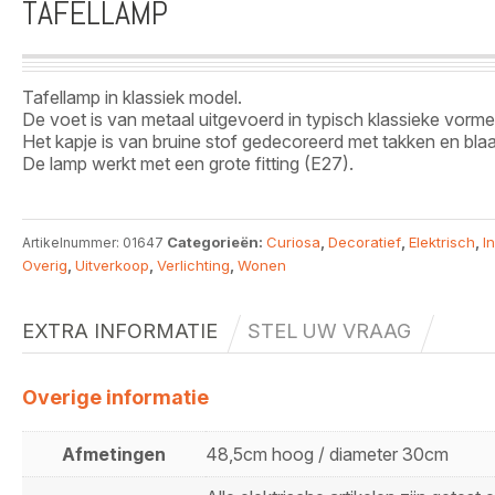
TAFELLAMP
Tafellamp in klassiek model.
De voet is van metaal uitgevoerd in typisch klassieke vorme
Het kapje is van bruine stof gedecoreerd met takken en blaa
De lamp werkt met een grote fitting (E27).
Categorieën:
Curiosa
,
Decoratief
,
Elektrisch
,
I
Artikelnummer:
01647
Overig
,
Uitverkoop
,
Verlichting
,
Wonen
EXTRA INFORMATIE
STEL UW VRAAG
Overige informatie
Afmetingen
48,5cm hoog / diameter 30cm