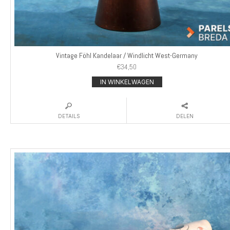
Vintage Föhl Kandelaar / Windlicht West-Germany
€
34,50
IN WINKELWAGEN
DETAILS
DELEN