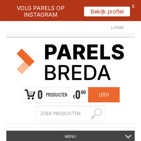
X
VOLG PARELS OP
Bekijk profiel
INSTAGRAM
LOGIN
REGISTREER
0
0
00
PRODUCTEN
LEEG
€
MENU