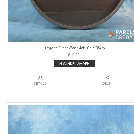
Huygens Silent Wandklok- Grijs-35cm
€
15,00
IN WINKELWAGEN
DETAILS
DELEN