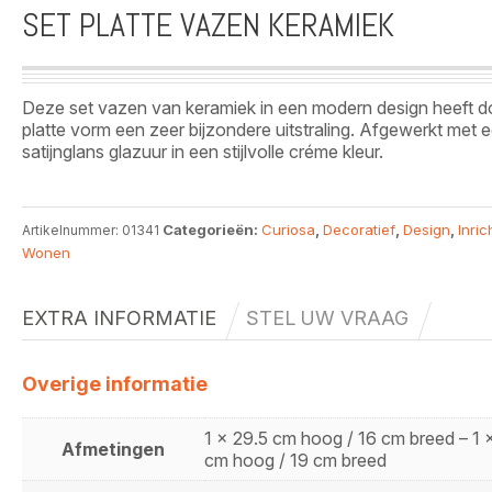
SET PLATTE VAZEN KERAMIEK
Deze set vazen van keramiek in een modern design heeft d
platte vorm een zeer bijzondere uitstraling. Afgewerkt met 
satijnglans glazuur in een stijlvolle créme kleur.
Categorieën:
Curiosa
,
Decoratief
,
Design
,
Inric
Artikelnummer:
01341
Wonen
EXTRA INFORMATIE
STEL UW VRAAG
Overige informatie
1 x 29.5 cm hoog / 16 cm breed – 1 
Afmetingen
cm hoog / 19 cm breed