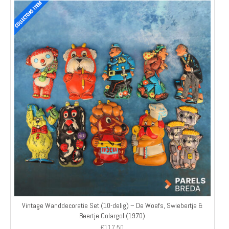
Vintage Wanddecoratie Set (10-delig) – De Woefs, Swiebertje &
Beertje Colargol (1970)
€
117,50