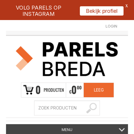
X
VOLG PARELS OP
Bekijk profiel
INSTAGRAM
LOGIN
REGISTREER
0
0
00
PRODUCTEN
LEEG
€
MENU