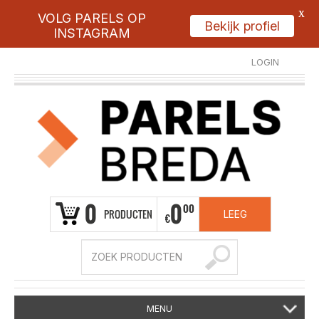
X
VOLG PARELS OP
Bekijk profiel
INSTAGRAM
LOGIN
REGISTREER
0
0
00
PRODUCTEN
LEEG
€
MENU