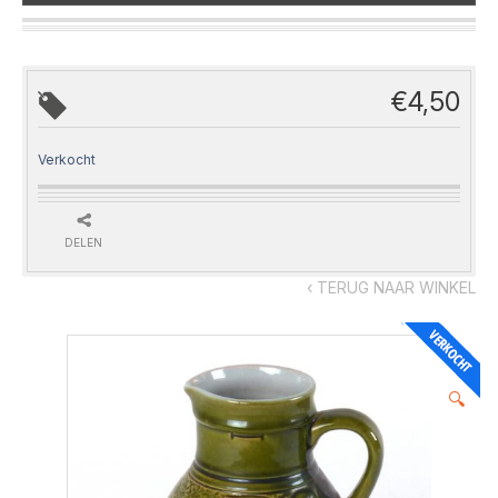
€
4,50
Verkocht
DELEN
‹ TERUG NAAR WINKEL
🔍