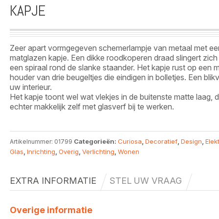
KAPJE
Zeer apart vormgegeven schemerlampje van metaal met ee
matglazen kapje. Een dikke roodkoperen draad slingert zich si
een spiraal rond de slanke staander. Het kapje rust op een 
houder van drie beugeltjes die eindigen in bolletjes. Een blik
uw interieur.
Het kapje toont wel wat vlekjes in de buitenste matte laag, d
echter makkelijk zelf met glasverf bij te werken.
Categorieën:
Curiosa
,
Decoratief
,
Design
,
Elek
Artikelnummer:
01799
Glas
,
Inrichting
,
Overig
,
Verlichting
,
Wonen
EXTRA INFORMATIE
STEL UW VRAAG
Overige informatie