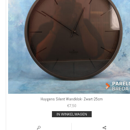
Huygens Silent Wandklok- Zwart-25cm
€
7,50
IN WINKELWAGEN