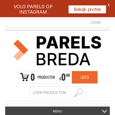
X
VOLG PARELS OP
Bekijk profiel
INSTAGRAM
LOGIN
REGISTREER
0
0
00
PRODUCTEN
LEEG
€
MENU