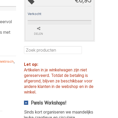
€
6,95
Verkocht
eervol
is met
DELEN
lektrisch
,
Let op:
Artikelen in je winkelwagen zijn niet
gereserveerd. Totdat de betaling is
afgerond, blijven ze beschikbaar voor
andere klanten in de webshop en in de
winkel.
Parels Workshops!
Sinds kort organiseren we maandelijks
leuke creatieve en circulaire