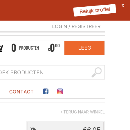
X
Bekijk profiel
LOGIN
/
REGISTREER
0
0
00
PRODUCTEN
LEEG
€
F
CONTACT
‹ TERUG NAAR WINKEL