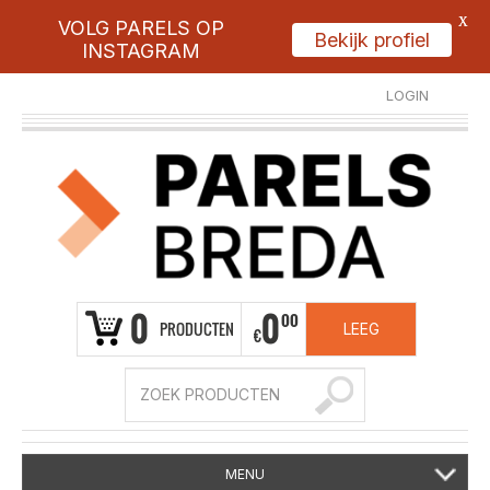
X
VOLG PARELS OP
Bekijk profiel
INSTAGRAM
LOGIN
REGISTREER
0
0
00
PRODUCTEN
LEEG
€
MENU