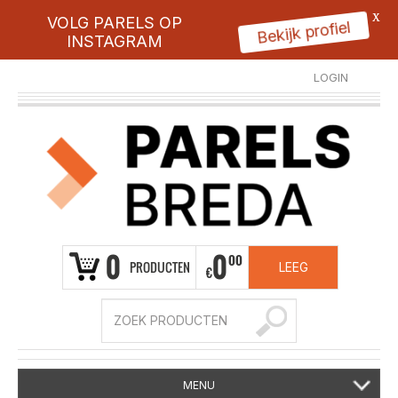
X
VOLG PARELS OP
Bekijk profiel
INSTAGRAM
LOGIN
REGISTREER
0
0
00
PRODUCTEN
LEEG
€
MENU