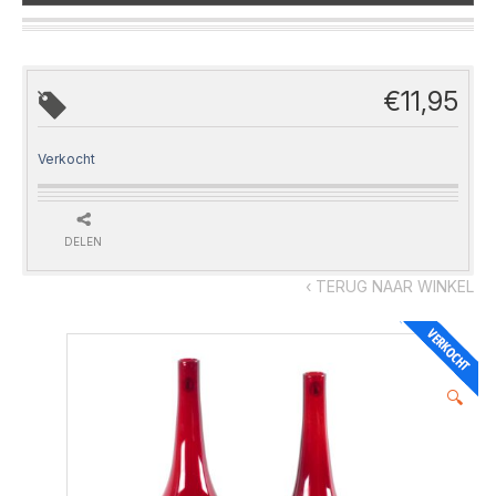
€
11,95
Verkocht
DELEN
‹ TERUG NAAR WINKEL
🔍