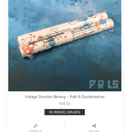
Vintage Smurfen Behang – Rath & Doodeheefver
€
49,50
IN WINKELWAGEN
DETAILS
DELEN