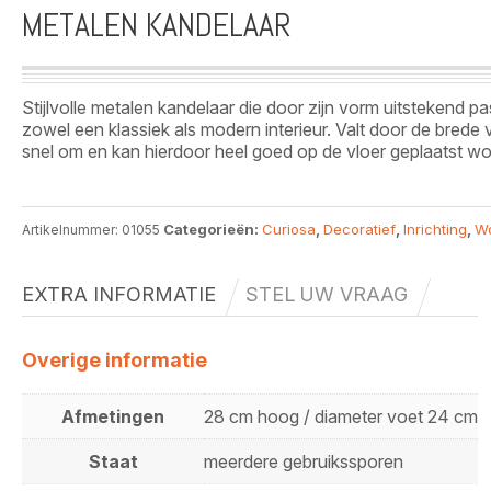
METALEN KANDELAAR
Stijlvolle metalen kandelaar die door zijn vorm uitstekend pas
zowel een klassiek als modern interieur. Valt door de brede 
snel om en kan hierdoor heel goed op de vloer geplaatst w
Categorieën:
Curiosa
,
Decoratief
,
Inrichting
,
W
Artikelnummer:
01055
EXTRA INFORMATIE
STEL UW VRAAG
Overige informatie
Afmetingen
28 cm hoog / diameter voet 24 cm
Staat
meerdere gebruikssporen