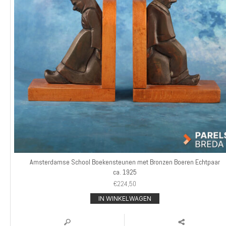
Amsterdamse School Boekensteunen met Bronzen Boeren Echtpaar
ca. 1925
€
224,50
IN WINKELWAGEN