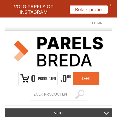
X
VOLG PARELS OP
Bekijk profiel
INSTAGRAM
LOGIN
REGISTREER
0
0
00
PRODUCTEN
LEEG
€
MENU