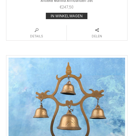
Antieke Manilla Armbanden Set
€
247,50
IN WINKELWAGEN
DETAILS
DELEN