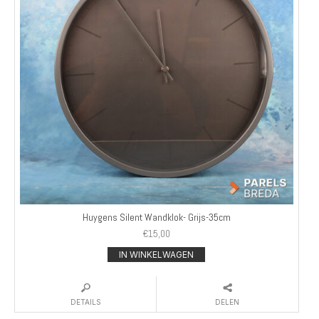
Huygens Silent Wandklok- Grijs-35cm
€
15,00
IN WINKELWAGEN
DETAILS
DELEN