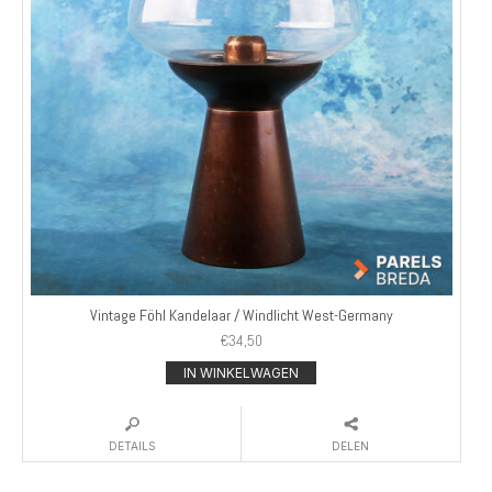
Vintage Föhl Kandelaar / Windlicht West-Germany
€
34,50
IN WINKELWAGEN
DETAILS
DELEN