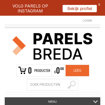
X
VOLG PARELS OP
Bekijk profiel
INSTAGRAM
LOGIN
REGISTREER
0
0
00
PRODUCTEN
LEEG
€
MENU