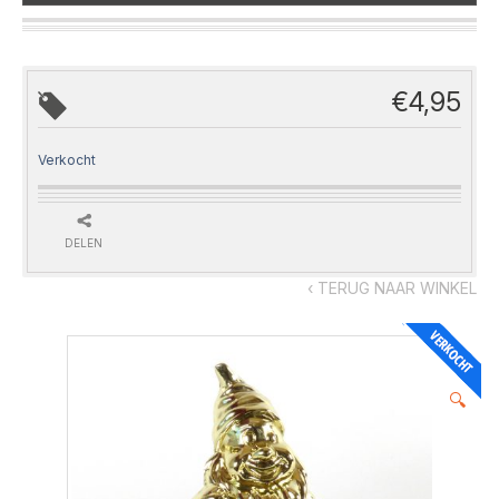
€
4,95
Verkocht
DELEN
‹ TERUG NAAR WINKEL
🔍