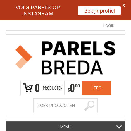
X
VOLG PARELS OP
Bekijk profiel
INSTAGRAM
LOGIN
REGISTREER
0
0
00
PRODUCTEN
LEEG
€
MENU