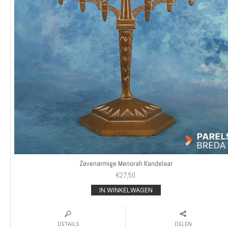
Zevenarmige Menorah Kandelaar
€
27,50
IN WINKELWAGEN
DETAILS
DELEN