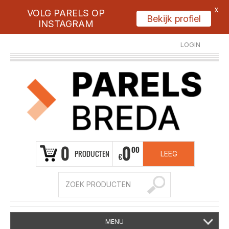
X
VOLG PARELS OP
Bekijk profiel
INSTAGRAM
LOGIN
REGISTREER
0
0
00
PRODUCTEN
LEEG
€
MENU