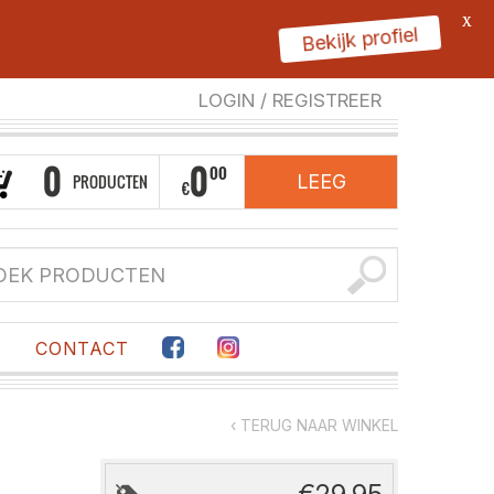
X
Bekijk profiel
LOGIN
/
REGISTREER
0
0
00
PRODUCTEN
LEEG
€
F
CONTACT
‹ TERUG NAAR WINKEL