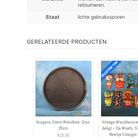
retourneren.
Staat
lichte gebruikssporen
GERELATEERDE PRODUCTEN
Huygens Silent Wandklok- Grijs-
Vintage Wanddecorat
35cm
delig) – De Woefs, S
Beertje Colargol
€
15,00