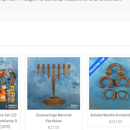
ie Set (10-
Zevenarmige Menorah
Antieke Manilla Armban
wiebertje &
Kandelaar
€
247,50
 (1970)
€
27,50