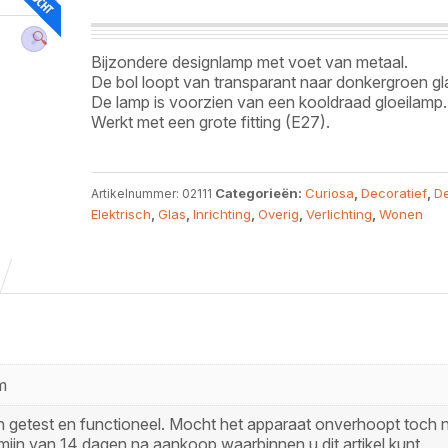
🔍
Bijzondere designlamp met voet van metaal.
De bol loopt van transparant naar donkergroen gl
De lamp is voorzien van een kooldraad gloeilamp.
Werkt met een grote fitting (E27).
Categorieën:
Curiosa
,
Decoratief
,
D
Artikelnummer:
02111
Elektrisch
,
Glas
,
Inrichting
,
Overig
,
Verlichting
,
Wonen
m
zijn getest en functioneel. Mocht het apparaat onverhoopt toch n
mijn van 14 dagen na aankoop waarbinnen u dit artikel kunt