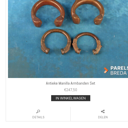
Antieke Manilla Armbanden Set
€
247,50
IN WINKELWAGEN
DETAILS
DELEN