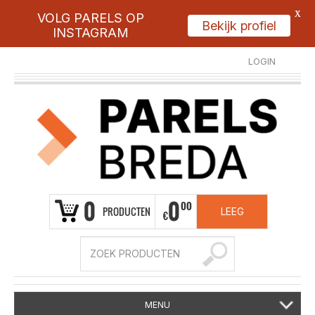
X
VOLG PARELS OP
Bekijk profiel
INSTAGRAM
LOGIN
REGISTREER
0
0
00
PRODUCTEN
LEEG
€
MENU