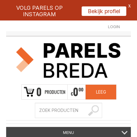
X
VOLG PARELS OP
Bekijk profiel
INSTAGRAM
LOGIN
REGISTREER
0
0
00
PRODUCTEN
LEEG
€
MENU