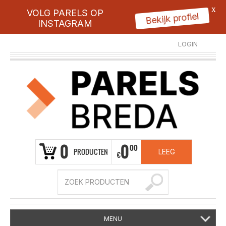
X
VOLG PARELS OP
Bekijk profiel
INSTAGRAM
LOGIN
REGISTREER
0
0
00
PRODUCTEN
LEEG
€
MENU