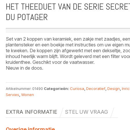
HET THEEDUET VAN DE SERIE SECRE
DU POTAGER
Set van 2 koppen van keramiek, een zakje met zaadjes, ee
plantensteker en een boekje met instructies om uw eigen m
te kweken. De koppen zijn afgewerkt met een dekseltje, zo
inhoud heerlijk warm blijft. Wordt geleverd met een filter voo
kruidenthee. Geschikt voor de vaatwasser.
Nieuw in de doos.
Categorieën:
Curiosa
,
Decoratief
,
Design
,
Inri
Artikelnummer:
01490
Servies
,
Wonen
EXTRA INFORMATIE
STEL UW VRAAG
Overige informatie