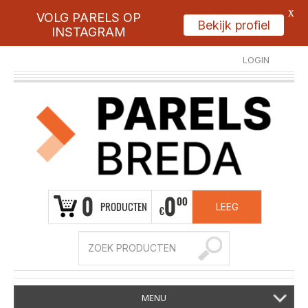
X
VOLG PARELS OP
Bekijk profiel
INSTAGRAM
LOGIN
REGISTREER
0
0
00
PRODUCTEN
LEEG
€
MENU